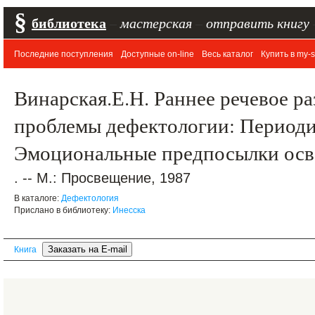
§
библиотека
–
мастерская
–
отправить книгу
Последние поступления
Доступные on-line
Весь каталог
Купить в my-s
Винарская.Е.Н. Раннее речевое ра
проблемы дефектологии: Периодик
Эмоциональные предпосылки осв
. -- М.: Просвещение, 1987
В каталоге:
Дефектология
Прислано в библиотеку:
Инесска
Книга