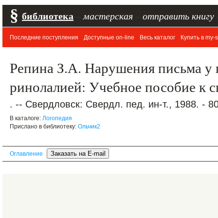
§
библиотека
–
мастерская
–
отправить книгу
Последние поступления
Доступные on-line
Весь каталог
Купить в my-s
Репина З.А. Нарушения письма у
ринолалией: Учебное пособие к 
. -- Свердловск: Свердл. пед. ин-т., 1988. - 80
В каталоге:
Логопедия
Прислано в библиотеку:
Ольчик2
Оглавление