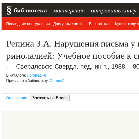
§
библиотека
–
мастерская
–
отправить книгу
Последние поступления
Доступные on-line
Весь каталог
Купить в my-s
Репина З.А. Нарушения письма у
ринолалией: Учебное пособие к 
. -- Свердловск: Свердл. пед. ин-т., 1988. - 80
В каталоге:
Логопедия
Прислано в библиотеку:
Ольчик2
Оглавление