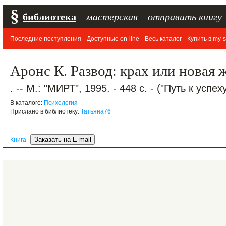
§
библиотека
–
мастерская
–
отправить книгу
Последние поступления
Доступные on-line
Весь каталог
Купить в my-s
Аронс К. Развод: крах или новая ж
. -- М.: "МИРТ", 1995. - 448 с. - ("Путь к успе
В каталоге:
Психология
Прислано в библиотеку:
Татьяна76
Книга