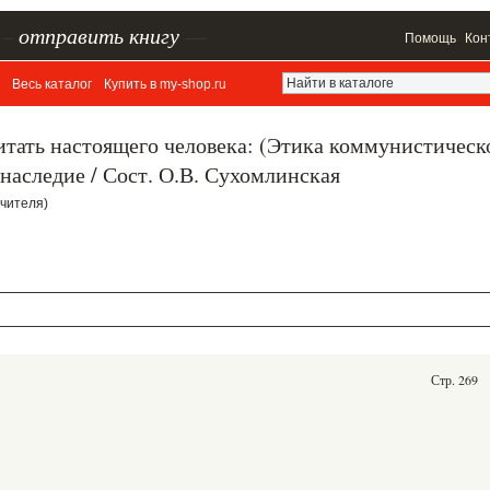
–
отправить книгу
—
Помощь
Кон
Весь каталог
Купить в my-shop.ru
тать настоящего человека: (Этика коммунистическ
 наследие / Сост. О.В. Сухомлинская
учителя)
Стр. 269