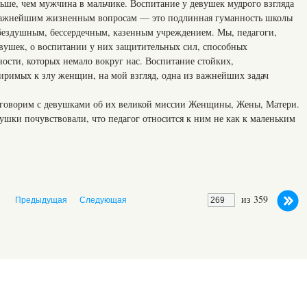
ьше, чем мужчина в мальчике. Воспитание у девушек мудрого взгляда
 важнейшим жизненным вопросам — это подлинная гуманность школы
ы бездушным, бессердечным, казенным учреждением. Мы, педагоги,
евушек, о воспитании у них защитительных сил, способных
ности, которых немало вокруг нас. Воспитание стойких,
римых к злу женщин, на мой взгляд, одна из важнейших задач
ы говорим с девушками об их великой миссии Женщины, Жены, Матери.
вушки почувствовали, что педагог относится к ним не как к маленьким
из 359
Предыдущая
Следующая