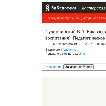
§
библиотека
–
мастерская
Последние поступления
Доступные on-line
Сухомлинский В.А. Как воспи
воспитания). Педагогическое
. —— М.: Педагогика 1990. — 288 с. — (Б-ка 
В каталоге:
Педагогика
Прислано в библиотеку:
Lintu
Оглавление