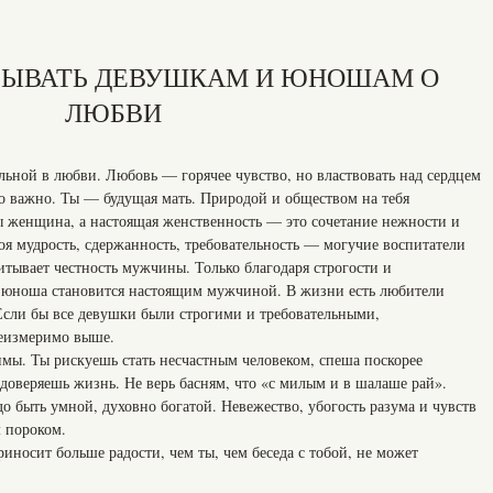
АЗЫВАТЬ ДЕВУШКАМ И ЮНОШАМ О
ЛЮБВИ
льной в любви. Любовь — горячее чувство, но властвовать над сердцем
о важно. Ты — будущая мать. Природой и обществом на тебя
Ты женщина, а настоящая женственность — это сочетание нежности и
воя мудрость, сдержанность, требовательность — могучие воспитатели
ывает честность мужчины. Только благодаря строгости и
юноша становится настоящим мужчиной. В жизни есть любители
Если бы все девушки были строгими и требовательными,
неизмеримо выше.
мы. Ты рискуешь стать несчастным человеком, спеша поскорее
доверяешь жизнь. Не верь басням, что «с милым и в шалаше рай».
о быть умной, духовно богатой. Невежество, убогость разума и чувств
 пороком.
иносит больше радости, чем ты, чем беседа с тобой, не может