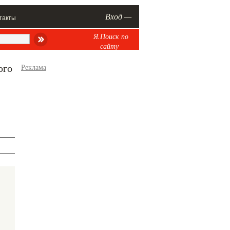
Вход —
такты
Я.Поиск по
сайту
ого
Реклама