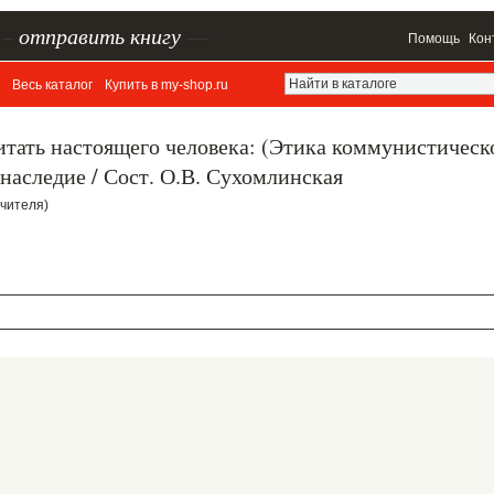
–
отправить книгу
—
Помощь
Кон
Весь каталог
Купить в my-shop.ru
тать настоящего человека: (Этика коммунистическ
 наследие / Сост. О.В. Сухомлинская
учителя)