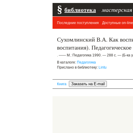
§
библиотека
–
мастерская
Последние поступления
Доступные on-line
Сухомлинский В.А. Как воспи
воспитания). Педагогическое
. —— М.: Педагогика 1990. — 288 с. — (Б-ка 
В каталоге:
Педагогика
Прислано в библиотеку:
Lintu
Книга