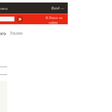
Вход —
такты
Я.Поиск по
сайту
ого
Реклама