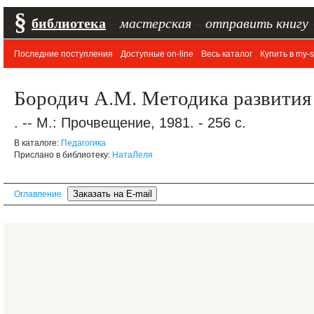
§
библиотека
–
мастерская
–
отправить книгу
Последние поступления
Доступные on-line
Весь каталог
Купить в my-s
Бородич А.М. Методика развития 
. -- М.: Прочвещение, 1981. - 256 с.
В каталоге:
Педагогика
Прислано в библиотеку:
НатаЛеля
Оглавление