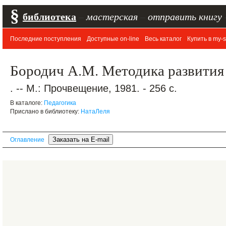
§
библиотека
–
мастерская
–
отправить книгу
Последние поступления
Доступные on-line
Весь каталог
Купить в my-s
Бородич А.М. Методика развития 
. -- М.: Прочвещение, 1981. - 256 с.
В каталоге:
Педагогика
Прислано в библиотеку:
НатаЛеля
Оглавление