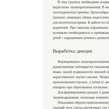
В этих группах необходимы индив
недостатки звукопроизношения. В ин
логопедические приемы. Целесообраз
группы), имеющих общие недостатки 
для воспитателя время. К работе по 
родителей. При тяжелых нарушениях 
возникает необходимость в пребыван
детей с нарушением речевого развити
Выработка дикции
Формирование звукопроизношения 
дошкольников наблюдается смазанная,
языка, малой подвижности нижней чел
нерасчленепно звучат гласные. Четко
произношения гласных, а затем от э
аппарата при образовании согласных 
Для формирования дикции у дошко
звукоподражание, несколько изменив 
Показывая образец произношения з
гласный звук слегка протягивает (но