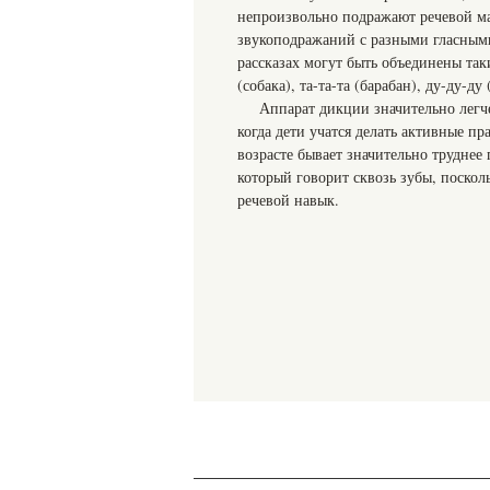
непроизвольно подражают речевой ман
звукоподражаний с разными гласными
рассказах могут быть объединены таки
(собака), та-та-та (барабан), ду-ду-ду 
Аппарат дикции значительно легч
когда дети учатся делать активные п
возрасте бывает значительно трудне
который говорит сквозь зубы, поско
речевой навык.