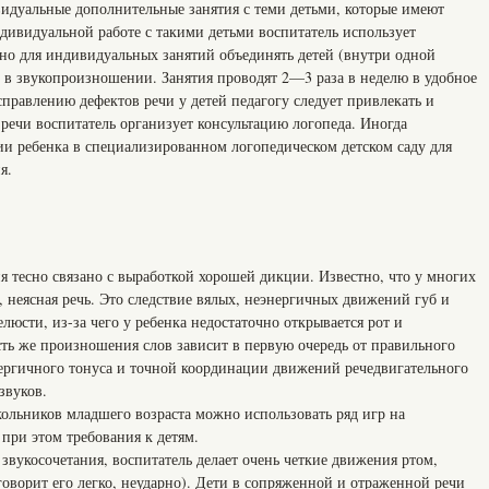
идуальные дополнительные занятия с теми детьми, которые имеют
дивидуальной работе с такими детьми воспитатель использует
но для индивидуальных занятий объединять детей (внутри одной
в звукопроизношении. Занятия проводят 2—3 раза в неделю в удобное
исправлению дефектов речи у детей педагогу следует привлекать и
речи воспитатель организует консультацию логопеда. Иногда
ии ребенка в специализированном логопедическом детском саду для
я.
тесно связано с выработкой хорошей дикции. Известно, что у многих
 неясная речь. Это следствие вялых, неэнергичных движений губ и
юсти, из-за чего у ребенка недостаточно открывается рот и
сть же произношения слов зависит в первую очередь от правильного
нергичного тонуса и точной координации движений речедвигательного
звуков.
льников младшего возраста можно использовать ряд игр на
при этом требования к детям.
вукосочетания, воспитатель делает очень четкие движения ртом,
 говорит его легко, неударно). Дети в сопряженной и отраженной речи