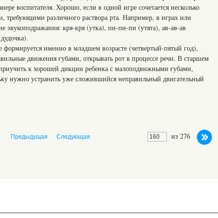
ере воспитателя. Хорошо, если в одной игре сочетается несколько
, требующими различного раствора рта. Например, в играх или
е звукоподражания: кря-кря (утка), пи-пи-пи (утята), ав-ав-ав
(дудочка).
е формируется именно в младшем возрасте (четвертый-пятый год),
равильные движения губами, открывать рот в процессе речи. В старшем
е приучить к хорошей дикции ребенка с малоподвижными губами,
льку нужно устранить уже сложившийся неправильный двигательный
из 276
Предыдущая
Следующая