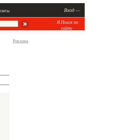
Вход —
такты
Я.Поиск по
сайту
Реклама