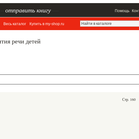
–
отправить книгу
—
Помощь
Кон
Весь каталог
Купить в my-shop.ru
тия речи детей
Стр. 160