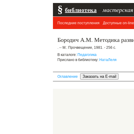
§
библиотека
–
мастерская
Последние поступления
Доступные on-line
Бородич А.М. Методика разви
. -- М.: Прочвещение, 1981. - 256 с.
В каталоге:
Педагогика
Прислано в библиотеку:
НатаЛеля
Оглавление