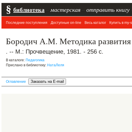
§
библиотека
–
мастерская
–
отправить книгу
Последние поступления
Доступные on-line
Весь каталог
Купить в my-s
Бородич А.М. Методика развития 
. -- М.: Прочвещение, 1981. - 256 с.
В каталоге:
Педагогика
Прислано в библиотеку:
НатаЛеля
Оглавление