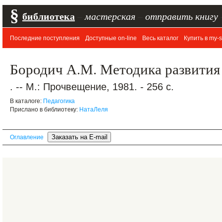
§
библиотека
–
мастерская
–
отправить книгу
Последние поступления
Доступные on-line
Весь каталог
Купить в my-s
Бородич А.М. Методика развития 
. -- М.: Прочвещение, 1981. - 256 с.
В каталоге:
Педагогика
Прислано в библиотеку:
НатаЛеля
Оглавление