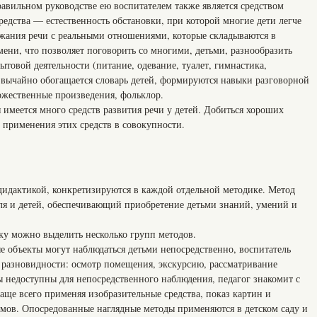
равильном руководстве ею воспитателем также является средством
редства — естественность обстановки, при которой многие дети легче
ержания речи с реальными отношениями, которые складываются в
мени, что позволяет поговорить со многими, детьми, разнообразить
ытовой деятельности (питание, одевание, туалет, гимнастика,
езвычайно обогащается словарь детей, формируются навыки разговорной
ожественные произведения, фольклор.
 имеется много средств развития речи у детей. Добиться хороших
 применения этих средств в совокупности.
дидактикой, конкретизируются в каждой отдельной методике. Метод
ля и детей, обеспечивающий приобретение детьми знаний, умений и
ку можно выделить несколько групп методов.
е объекты могут наблюдаться детьми непосредственно, воспитатель
 разновидности: осмотр помещения, экскурсию, рассматривание
ы недоступны для непосредственного наблюдения, педагог знакомит с
аще всего применяя изобразительные средства, показ картин и
мов. Опосредованные наглядные методы применяются в детском саду и