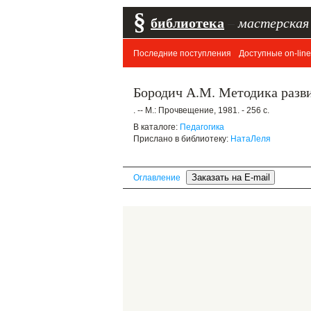
§
библиотека
–
мастерская
Последние поступления
Доступные on-line
Бородич А.М. Методика разви
. -- М.: Прочвещение, 1981. - 256 с.
В каталоге:
Педагогика
Прислано в библиотеку:
НатаЛеля
Оглавление