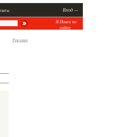
Вход —
такты
Я.Поиск по
сайту
Реклама