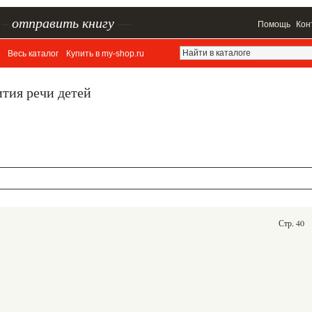
–
отправить книгу
—
Помощь
Кон
Весь каталог
Купить в my-shop.ru
тия речи детей
Стр. 40