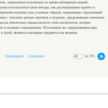
ктом, закрепления полученных во время наблюдения знаний,
елью используются такие методы, как рассматривание картин со
атривание игрушек (как условных образов, отражающих окружающий
рмах), описание детьми картинок и игрушек, придумывание сюжетных
цессах обязательно предполагается слово воспитателя, которое
няет и называет показываемое. Источником же, определяющим круг
 и детей, являются наглядные предметы или явления.
из 276
Предыдущая
Следующая