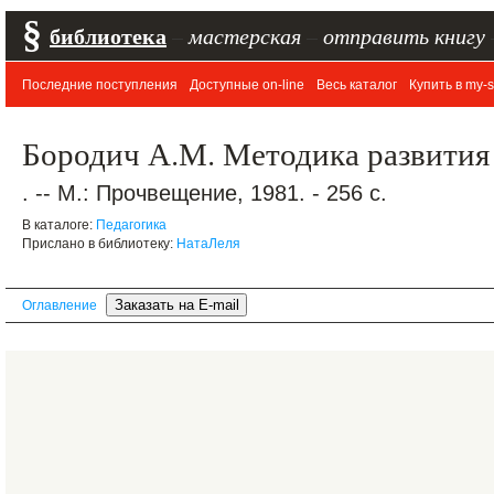
§
библиотека
–
мастерская
–
отправить книгу
Последние поступления
Доступные on-line
Весь каталог
Купить в my-s
Бородич А.М. Методика развития 
. -- М.: Прочвещение, 1981. - 256 с.
В каталоге:
Педагогика
Прислано в библиотеку:
НатаЛеля
Оглавление