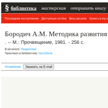
§
библиотека
–
мастерская
–
отправить книгу
Последние поступления
Доступные on-line
Весь каталог
Купить в my-s
Бородич А.М. Методика развития 
. -- М.: Прочвещение, 1981. - 256 с.
В каталоге:
Педагогика
Прислано в библиотеку:
НатаЛеля
Оглавление