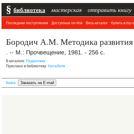
§
библиотека
–
мастерская
–
отправить книгу
Последние поступления
Доступные on-line
Весь каталог
Купить в my-s
Бородич А.М. Методика развития 
. -- М.: Прочвещение, 1981. - 256 с.
В каталоге:
Педагогика
Прислано в библиотеку:
НатаЛеля
Книга