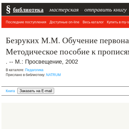
§
библиотека
–
мастерская
–
отправить книгу
Последние поступления
Доступные on-line
Весь каталог
Купить в my-s
Безруких М.М. Обучение первона
Методическое пособие к пропися
. -- М.: Просвещение, 2002
В каталоге:
Педагогика
Прислано в библиотеку:
NATRUM
Книга