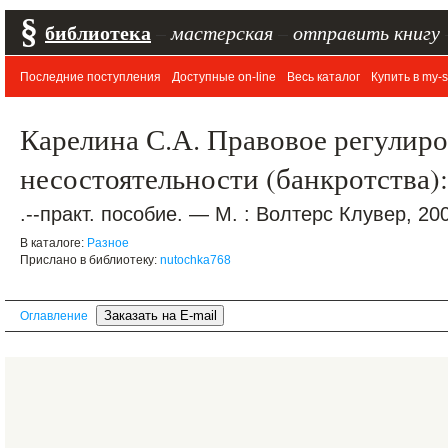
§
библиотека
–
мастерская
–
отправить книгу
Последние поступления
Доступные on-line
Весь каталог
Купить в my-s
Карелина С.А. Правовое регулир
несостоятельности (банкротства):
.--практ. пособие. — М. : Волтерс Клувер, 200
В каталоге:
Разное
Прислано в библиотеку:
nutochka768
Оглавление