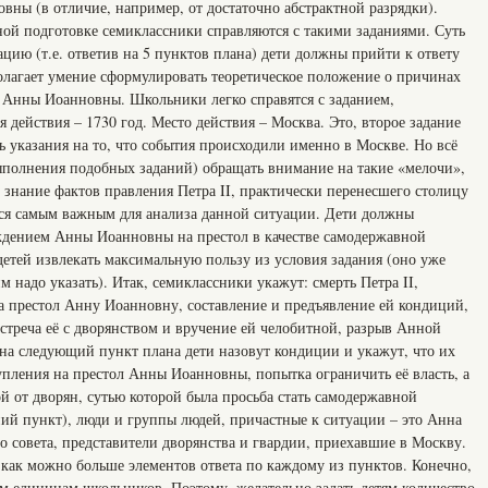
ны (в отличие, например, от достаточно абстрактной разрядки).
ной подготовке семиклассники справляются с такими заданиями. Суть
ацию (т.е. ответив на 5 пунктов плана) дети должны прийти к ответу
олагает умение сформулировать теоретическое положение о причинах
 Анны Иоанновны. Школьники легко справятся с заданием,
 действия – 1730 год. Место действия – Москва. Это, второе задание
ть указания на то, что события происходили именно в Москве. Но всё
полнения подобных заданий) обращать внимание на такие «мелочи»,
 знание фактов правления Петра II, практически перенесшего столицу
тся самым важным для анализа данной ситуации. Дети должны
ждением Анны Иоанновны на престол в качестве самодержавной
етей извлекать максимальную пользу из условия задания (оно уже
 надо указать). Итак, семиклассники укажут: смерть Петра II,
а престол Анну Иоанновну, составление и предъявление ей кондиций,
треча её с дворянством и вручение ей челобитной, разрыв Анной
на следующий пункт плана дети назовут кондиции и укажут, что их
пления на престол Анны Иоанновны, попытка ограничить её власть, а
 от дворян, сутью которой была просьба стать самодержавной
ний пункт), люди и группы людей, причастные к ситуации – это Анна
 совета, представители дворянства и гвардии, приехавшие в Москву.
 как можно больше элементов ответа по каждому из пунктов. Конечно,
ам единицам школьников. Поэтому, желательно задать детям количество