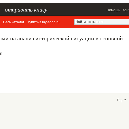
–
отправить книгу
—
Помощь
Кон
Весь каталог
Купить в my-shop.ru
иями на анализ исторической ситуации в основной
 8
Стр. 2