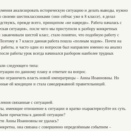
умения анализировать историческую ситуацию и делать выводы, нужно
о своими шестиклассниками (они сейчас уже в 8 классе), я делал
дствуясь, прежде всего, принципом «не навреди». Работа началась с
ская ситуация», после чего мы приступили к разбору конкретных
и заканчивали шестой класс, стало понятно, что подобную работу с
 Поэтому в 7 классе данная работа пошла «полным ходом». Почти на
работы, и часто один из вопросов был направлен именно на анализ
осле работы урок всегда начинался разбором наиболее трудных
были следующего типа:
туацию по данному плану и ответьте на вопрос.
тки ограничить власть новой императрицы – Анны Иоанновны. Но
нные ей кондиции и стала самодержавной правительницей.
ления связанные с ситуацией.
ты, имеющие отношение к ситуации и кратко охарактеризуйте их суть.
были причастны к данной ситуации?
сти Анны Иоанновны не удалась?
онкретна, она связана с совершенно определённым событием –