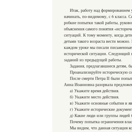
Итак, работу над формированием 
начинать, по-видимому, с 6 класса. С
робкие попытки такой работы, руково
объяснения самого понятия «историче
ситуаций. К тому моменту, когда дет
детьми такого возраста вести можно.
каждом уроке мы писали письменные 
исторической ситуации. Следующий п
заданий из предыдущей работы.
Задания, предлагавшиеся детям, 
Проанализируйте историческую си
После смерти Петра II были попы
Анна Иоанновна разорвала предложе
а) Укажите время действия.
б) Укажите место действия.
в) Укажите основные события и яв
г) Укажите исторические докумен
д) Какие люди или группы людей 
Почему попытка ограничения вла
Мы видим, что данная ситуация к