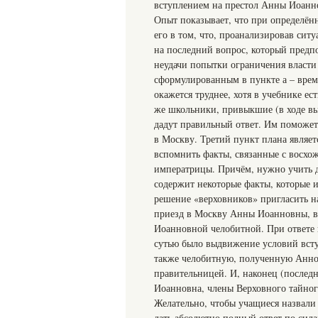
вступлением на престол Анны Иоаннов
Опыт показывает, что при определён
его в том, что, проанализировав ситу
на последний вопрос, который предп
неудачи попытки ограничения власти
сформулированным в пункте а – время
окажется труднее, хотя в учебнике ес
же школьники, привыкшие (в ходе вы
дадут правильный ответ. Им поможет
в Москву. Третий пункт плана являе
вспомнить факты, связанные с восхо
императрицы. Причём, нужно учить д
содержит некоторые факты, которые им
решение «верховников» пригласить н
приезд в Москву Анны Иоанновны, вс
Иоанновной челобитной. При ответе 
сутью было выдвижение условий всту
также челобитную, полученную Анной
правительницей. И, наконец (послед
Иоанновна, члены Верховного тайного
Желательно, чтобы учащиеся назвали
дать абсолютно полный ответ по сил