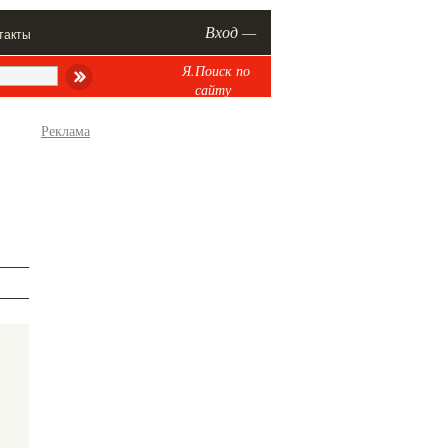
Вход —
такты
Я.Поиск по
сайту
Реклама