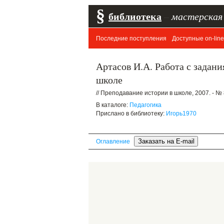
§
библиотека
–
мастерская
Последние поступления
Доступные on-line
Артасов И.А. Работа с задан
школе
// Преподавание истории в школе, 2007. - №
В каталоге:
Педагогика
Прислано в библиотеку:
Игорь1970
Оглавление