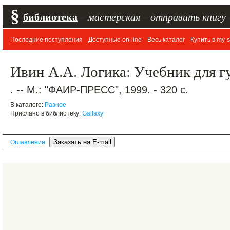
§
библиотека
–
мастерская
–
отправить книгу
Последние поступления
Доступные on-line
Весь каталог
Купить в my-s
Ивин А.А. Логика: Учебник для 
. -- М.: "ФАИР-ПРЕСС", 1999. - 320 с.
В каталоге:
Разное
Прислано в библиотеку:
Gallaxy
Оглавление