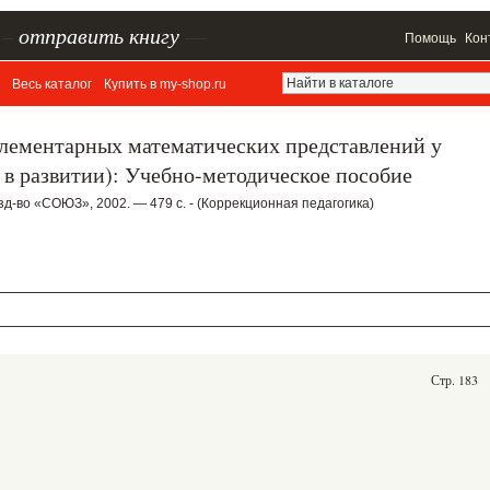
–
отправить книгу
—
Помощь
Кон
Весь каталог
Купить в my-shop.ru
элементарных математических представлений у
в развитии): Учебно-методическое пособие
зд-во «СОЮЗ», 2002. — 479 с. - (Коррекционная педагогика)
Стр. 183