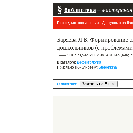
§
библиотека
–
мастерская
Последние поступления
Доступные on-line
Баряева Л.Б. Формирование 
дошкольников (с проблемами 
. —— СПб.: Изд-во РГПУ им. А.И. Герцена; И
В каталоге:
Дефектология
Прислано в библиотеку:
Stepohkina
Оглавление