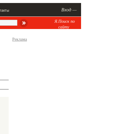
Вход —
такты
Я.Поиск по
сайту
Реклама