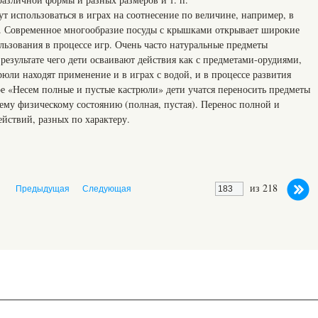
т использоваться в играх на соотнесение по величине, например, в
. Современное многообразие посуды с крышками открывает широкие
льзования в процессе игр. Очень часто натуральные предметы
 результате чего дети осваивают действия как с предметами-орудиями,
рюли находят применение и в играх с водой, и в процессе развития
ре «Несем полные и пустые кастрюли» дети учатся переносить предметы
воему физическому состоянию (полная, пустая). Перенос полной и
ействий, разных по характеру.
из 218
Предыдущая
Следующая