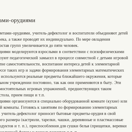
ами-орудиями
етами-орудиями, учитель-дефектолог и воспитатели объединяют детей
ека, а также проводят их индивидуально. По мере овладения
став групп увеличивается до пяти человек.
диями моделируются взрослыми в соответствии с психофизическими
зуют педагогический замысел в процессе совместной с детьми игровой
тие самостоятельности, воспитание интереса детей к элементарной
ессе таких игр и задачи формирования элементарных математических
а используются реальные предметы ближайшего окружения, которые
льном учреждении постоянно, так как они применяются в быту. Эти
самостоятельных игровых упражнений, предшествующих таким
стола, прием пищи и т.п.
иями организуются в специально оборудованной комнате (кухне) или
ой комнаты. Готовясь к занятиям по формированию элементарных
, учитель-дефектолог приносит бытовые предметы-орудия в свой
ого размера (кастрюли, тарелки, чашки, деревянные и пластмассовые
дуктов и т. п.), приспособления для сушки белья (прищепки, веревки
различной формы и разных размеров и т. п.