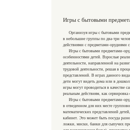
Игры с бытовыми предмет
Организуя игры с бытовыми предм
в небольшие группы по два-три челов
действиями с предметами-орудиями со
Игры с бытовыми предметами-ору
особенностями детей. Взрослые реали
деятельности, направленной на разви
трудовой деятельности, решая в проц
представлений. В играх данного вид
дети могут видеть дома или в дошко
игры могут проводиться в качестве 
реальным действиям, как сервировка 
Игры с бытовыми предметами-оруд
в отведенном для них месте группов
математических представлений детей
кабинет. Это может быть посуда разн
ложки, миски, банки для сыпучих про
для развешивания белья), прихватки 