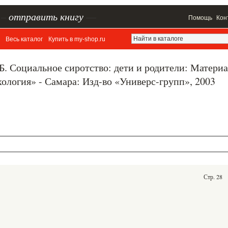
–
отправить книгу
—
Помощь
Кон
Весь каталог
Купить в my-shop.ru
Б. Социальное сиротство: дети и родители: Матери
хология» - Самара: Изд-во «Универс-групп», 2003
Стр. 28