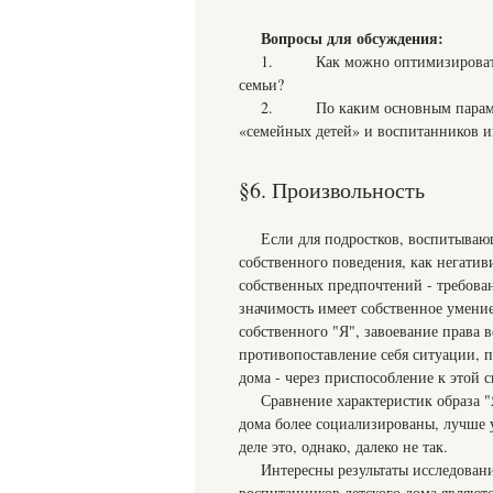
Вопросы для обсуждения:
1. Как можно оптимизировать п
семьи?
2. По каким основным параметра
«семейных детей» и воспитанников и
§6. Произвольность
Если для подростков, воспитываю
собственного поведения, как негатив
собственных предпочтений - требова
значимость имеет собственное умение
собственного "Я", завоевание права ве
противопоставление себя ситуации, 
дома - через приспособление к этой 
Сравнение характеристик образа "
дома более социализированы, лучше у
деле это, однако, далеко не так.
Интересны результаты исследован
воспитанников детского дома являют