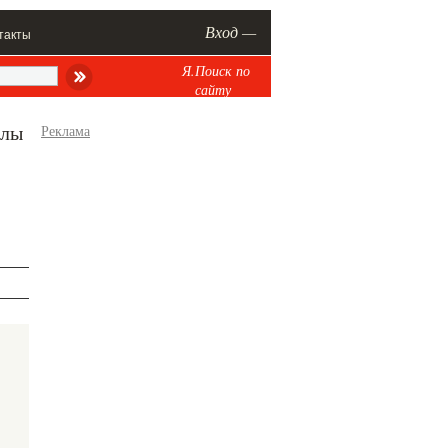
Вход —
такты
Я.Поиск по
сайту
алы
Реклама