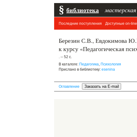
§
библиотека
–
мастерская
Последние поступления
Доступные on-line
Березин С.В., Евдокимова Ю.
к курсу «Педагогическая пси
. -- 52 с.
В каталоге:
Педагогика
,
Психология
Прислано в библиотеку:
esenina
Оглавление