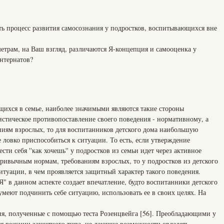
роцесс развития самосознания у подростков, воспитывающихся вне
м, на Ваш взгляд, различаются Я-концепция и самооценка у
нтернатов?
щихся в семье, наиболее значимыми являются такие стороны
истическое противопоставление своего поведения - нормативному, а
ниям взрослых, то для воспитанников детского дома наибольшую
 ловко приспособиться к ситуации. То есть, если утверждение
сти себя ''как хочешь'' у подростков из семьи идет через активное
привычным нормам, требованиям взрослых, то у подростков из детского
ситуации, в чем проявляется защитный характер такого поведения.
Я" в данном аспекте создает впечатление, будто воспитанники детского
меют подчинить себе ситуацию, использовать ее в своих целях. На
ия, полученные с помощью теста Розенцвейга [56]. Преобладающими у
ся реакции защитного типа, не дающие возможности овладеть