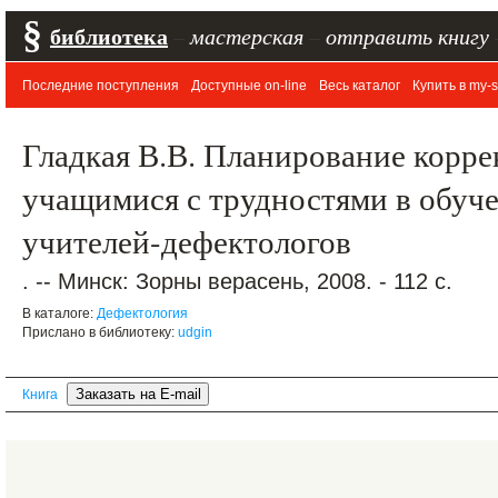
§
библиотека
–
мастерская
–
отправить книгу
Последние поступления
Доступные on-line
Весь каталог
Купить в my-s
Гладкая В.В. Планирование корр
учащимися с трудностями в обуче
учителей-дефектологов
. -- Минск: Зорны верасень, 2008. - 112 с.
В каталоге:
Дефектология
Прислано в библиотеку:
udgin
Книга