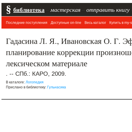
§
библиотека
–
мастерская
–
отправить книгу
Последние поступления
Доступные on-line
Весь каталог
Купить в my-s
Гадасина Л. Я., Ивановская О. Г. 
планирование коррекции произношен
лексическом материале
. -- СПб.: КАРО, 2009.
В каталоге:
Логопедия
Прислано в библиотеку:
Гульнасика