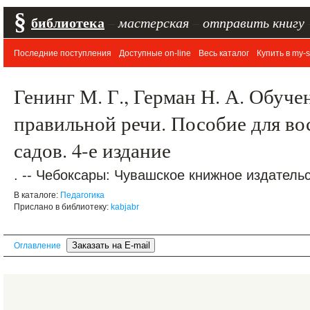
§
библиотека
–
мастерская
–
отправить книгу
Последние поступления
Доступные on-line
Весь каталог
Купить в my-s
Генинг М. Г., Герман Н. А. Обуч
правильной речи. Пособие для во
садов. 4-е издание
. -- Чебоксары: Чувашское книжное издательс
В каталоге:
Педагогика
Прислано в библиотеку:
kabjabr
Оглавление