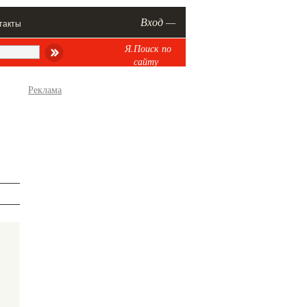
Вход —
такты
Я.Поиск по
сайту
Реклама