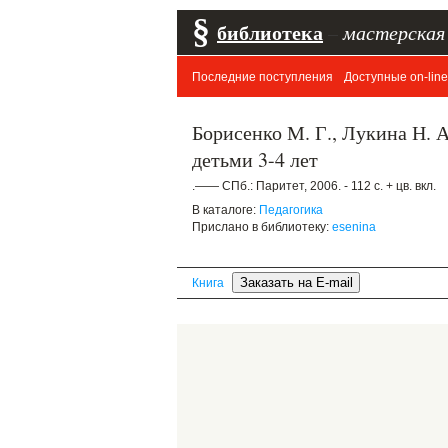
§
библиотека
–
мастерская
Последние поступления
Доступные on-line
Борисенко М. Г., Лукина Н. 
детьми 3-4 лет
.—— СПб.: Паритет, 2006. - 112 с. + цв. вкл.
В каталоге:
Педагогика
Прислано в библиотеку:
esenina
Книга