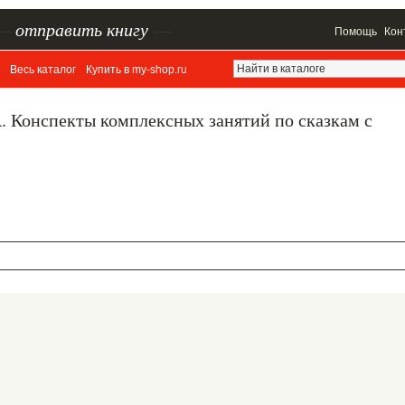
–
отправить книгу
—
Помощь
Кон
Весь каталог
Купить в my-shop.ru
А. Конспекты комплексных занятий по сказкам с