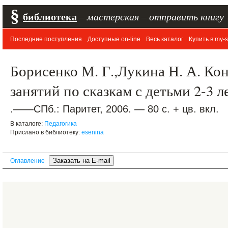
§
библиотека
–
мастерская
–
отправить книгу
Последние поступления
Доступные on-line
Весь каталог
Купить в my-s
Борисенко М. Г.,Лукина Н. А. Ко
занятий по сказкам с детьми 2-3 л
.——СПб.: Паритет, 2006. — 80 с. + цв. вкл.
В каталоге:
Педагогика
Прислано в библиотеку:
esenina
Оглавление