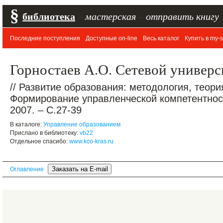
§
библиотека
–
мастерская
–
отправить книгу
Последние поступления
Доступные on-line
Весь каталог
Купить в my-s
Горностаев А.О. Сетевой универс
// Развитие образования: методология, теори
Формирование управленческой компетентности
2007. – С.27-39
В каталоге:
Управление образованием
Прислано в библиотеку:
vb22
Отдельное спасибо:
www.kco-kras.ru
Оглавление