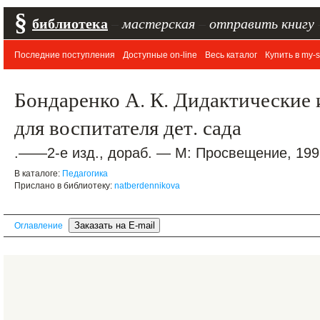
§
библиотека
–
мастерская
–
отправить книгу
Последние поступления
Доступные on-line
Весь каталог
Купить в my-s
Бондаренко А. К. Дидактические и
для воспитателя дет. сада
.——2-е изд., дораб. — М: Просвещение, 1991
В каталоге:
Педагогика
Прислано в библиотеку:
natberdennikova
Оглавление