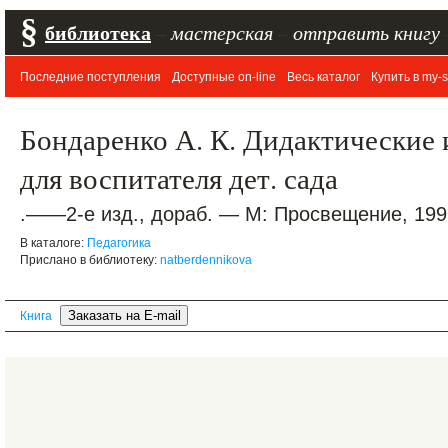
§
библиотека
–
мастерская
–
отправить книгу
Последние поступления
Доступные on-line
Весь каталог
Купить в my-s
Бондаренко А. К. Дидактические и
для воспитателя дет. сада
.——2-е изд., дораб. — М: Просвещение, 1991
В каталоге:
Педагогика
Прислано в библиотеку:
natberdennikova
Книга