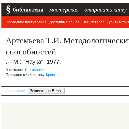
§
библиотека
–
мастерская
–
отправить книгу
Последние поступления
Доступные on-line
Весь каталог
Купить в my-s
Артемьева Т.И. Методологически
способностей
.-- М.: "Наука", 1977.
В каталоге:
Психология
Прислано в библиотеку:
Кристал
Оглавление