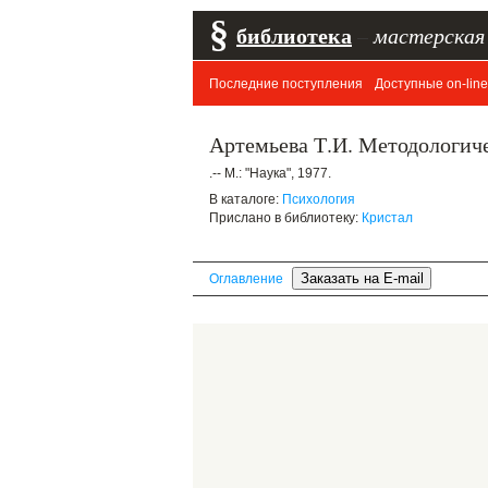
§
библиотека
–
мастерская
Последние поступления
Доступные on-line
Артемьева Т.И. Методологич
.-- М.: "Наука", 1977.
В каталоге:
Психология
Прислано в библиотеку:
Кристал
Оглавление