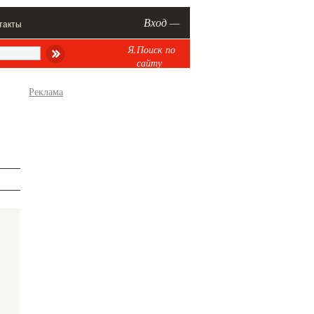
Вход —
такты
Я.Поиск по
сайту
Реклама