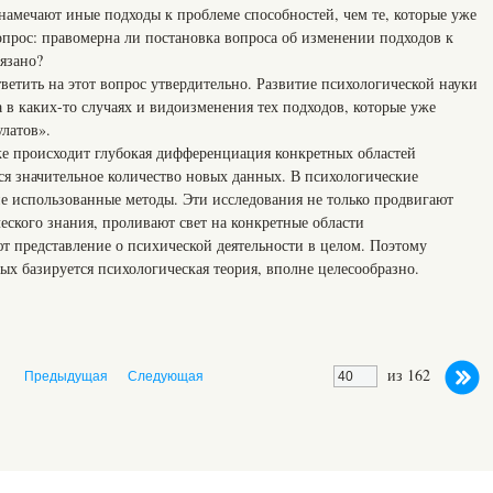
амечают иные подходы к проблеме способностей, чем те, которые уже
опрос: правомерна ли постановка вопроса об изменении подходов к
вязано?
етить на этот вопрос утвердительно. Развитие психологической науки
а в каких-то случаях и видоизменения тех подходов, которые уже
латов».
ке происходит глубокая дифференциация конкретных областей
ся значительное количество новых данных. В психологические
не использованные методы. Эти исследования не только продвигают
еского знания, проливают свет на конкретные области
т представление о психической деятельности в целом. Поэтому
х базируется психологическая теория, вполне целесообразно.
из 162
Предыдущая
Следующая