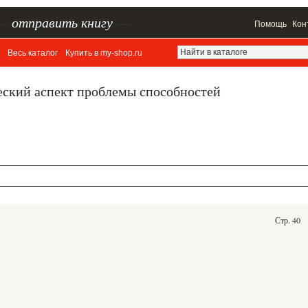
–
отправить книгу
—
Помощь
Кон
Весь каталог
Купить в my-shop.ru
еский аспект проблемы способностей
Стр. 40