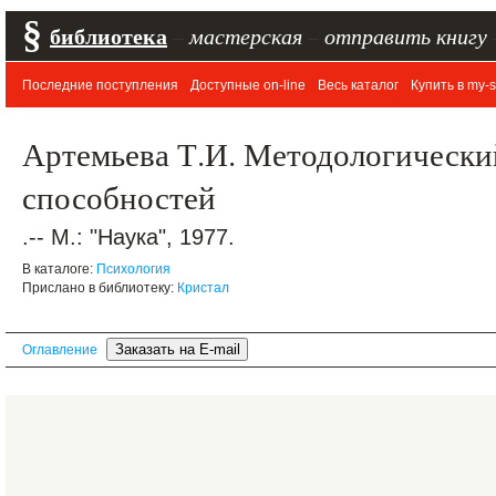
§
библиотека
–
мастерская
–
отправить книгу
Последние поступления
Доступные on-line
Весь каталог
Купить в my-s
Артемьева Т.И. Методологически
способностей
.-- М.: "Наука", 1977.
В каталоге:
Психология
Прислано в библиотеку:
Кристал
Оглавление