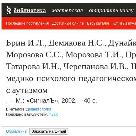
§
библиотека
–
мастерская
–
отправить книгу
Последние поступления
Доступные on-line
Весь каталог
Купить в my-s
Брин И.Л., Демикова Н.С., Дунайк
Морозова С.С., Морозова Т.И., Пр
Татарова И.Н., Черепанова И.В.,
медико-психолого-педагогическо
с аутизмом
. -- М.: «СигналЪ», 2002. – 40 с.
В каталоге:
Дефектология
Прислано в библиотеку:
InyaK
Оглавление