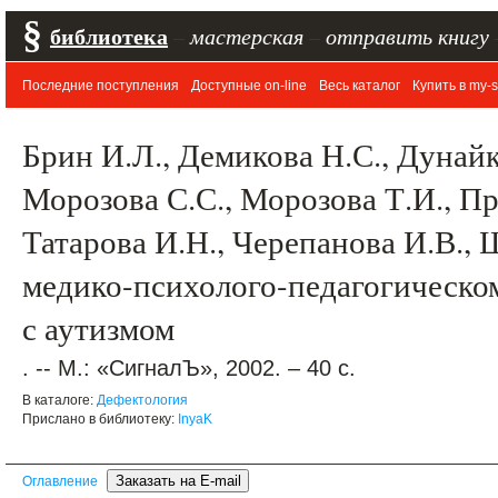
§
библиотека
–
мастерская
–
отправить книгу
Последние поступления
Доступные on-line
Весь каталог
Купить в my-s
Брин И.Л., Демикова Н.С., Дунайк
Морозова С.С., Морозова Т.И., Пр
Татарова И.Н., Черепанова И.В.,
медико-психолого-педагогическо
с аутизмом
. -- М.: «СигналЪ», 2002. – 40 с.
В каталоге:
Дефектология
Прислано в библиотеку:
InyaK
Оглавление