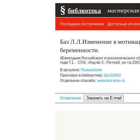
§
библиотека
–
мастерская
Последние поступления
Доступные on-line
Баз Л.Л.Изменение в мотива
беременности.
//Ежегодник Российского психологического 
года:Т.1. - СПб.: Изд-во С.-Петерб. ун-та,2003
В каталоге:
Психология
Прислано в библиотеку:
dav20002
Отдельное спасибо:
www.kco-kras.ru
Оглавление