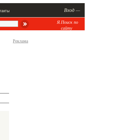
Вход —
такты
Я.Поиск по
сайту
Реклама