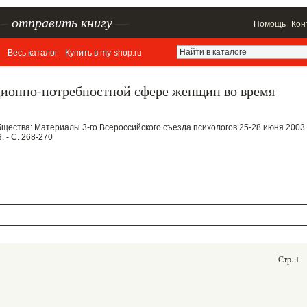
–
отправить книгу
—
Помощь
Кон
Весь каталог
Купить в my-shop.ru
ционно-потребностной сфере женщин во время
общества: Материалы 3-го Всероссийского съезда психологов.25-28 июня 2003
. - С. 268-270
Стр. 1