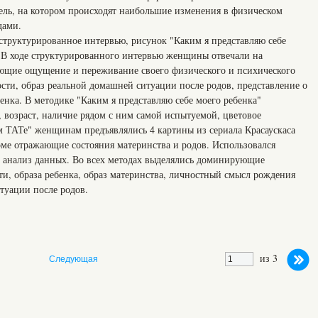
едель, на котором происходят наибольшие изменения в физическом
дами.
труктурированное интервью, рисунок "Каким я представляю себе
 В ходе структурированного интервью женщины отвечали на
ющие ощущение и переживание своего физического и психического
сти, образ реальной домашней ситуации после родов, представление о
бенка. В методике "Каким я представляю себе моего ребенка"
 возраст, наличие рядом с ним самой испытуемой, цветовое
 ТАТе" женщинам предъявлялись 4 картины из сериала Красаускаса
рме отражающие состояния материнства и родов. Использовался
 анализ данных. Во всех методах выделялись доминирующие
ти, образа ребенка, образ материнства, личностный смысл рождения
туации после родов.
из 3
Следующая