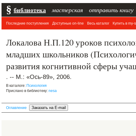
§
библиотека
–
мастерская
–
отправить книгу
Последние поступления
Доступные on-line
Весь каталог
Купить в my-s
Локалова Н.П.120 уроков психоло
младших школьников (Психологи
развития когнитивной сферы учащ
. -- М.: «Ось-89», 2006.
В каталоге:
Психология
Прислано в библиотеку:
nesa
Оглавление