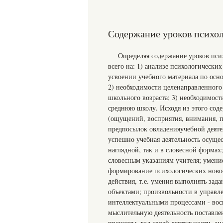
Содержание уроков психол
Определяя содержание уроков пси
всего на: 1) анализе психологическ
усвоении учебного материала по осн
2) необходимости целенаправленног
школьного возраста; 3) необходимос
среднюю школу. Исходя из этого сод
(ощущений, восприятия, внимания, 
предпосылок овладенияучебной деятел
успешно учебная деятельность осущес
наглядной, так и в словесной формах
словесным указаниям учителя; умение
формирование психологических новоо
действия, т.е. умения выполнять зад
объектами; произвольности в управле
интеллектуальными процессами - вос
мыслительную деятельность поставлен
процессы, ход своей деятельности, ан