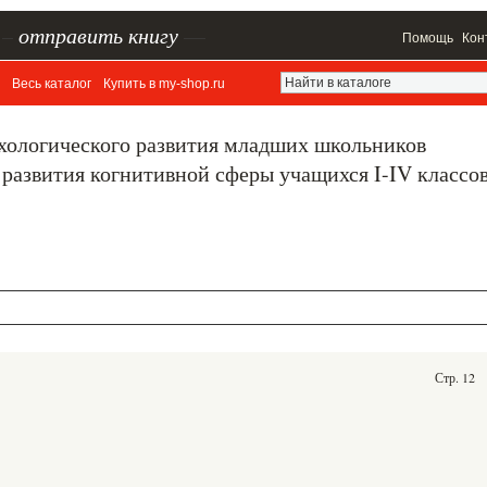
–
отправить книгу
—
Помощь
Кон
Весь каталог
Купить в my-shop.ru
ихологического развития младших школьников
развития когнитивной сферы учащихся I-IV классов
Стр. 12