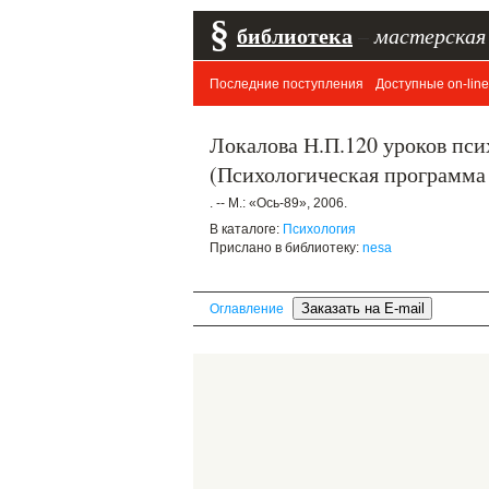
§
библиотека
–
мастерская
Последние поступления
Доступные on-line
Локалова Н.П.120 уроков пс
(Психологическая программа 
. -- М.: «Ось-89», 2006.
В каталоге:
Психология
Прислано в библиотеку:
nesa
Оглавление