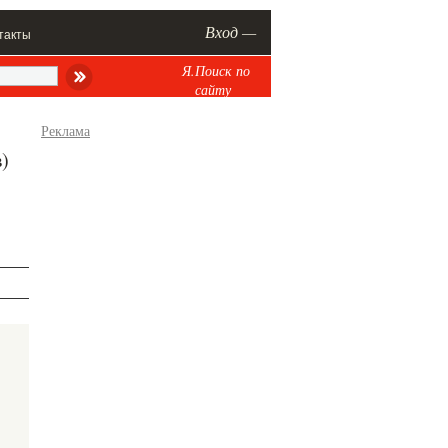
Вход —
такты
Я.Поиск по
сайту
Реклама
)