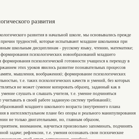
огического развития
хологического развития в начальной школе, мы основывались прежде
их причин трудностей, которые испытывают младшие школьники при
овным школьным дисциплинам - русскому языку, чтению, математике;
о формирования психологических новообразований младшего
ти формирования психологической готовности учащихся к переходу в
ержанием этих уроков явилось развитие познавательных процессов
памяти, мышления, воображения); формирование психологических
ьностью, т.е. таких психологических качеств и умений, без которых
твляться не может (умение копировать образец, заданный как в
; умение слушать и слышать учителя, т.е. умение подчиняться
 учитывать в своей работе заданную систему требований);
бразований младшего школьного возраста (внутреннего плана
ания в интеллектуальном плане без опоры и реального манипулирования
нии не только двигательными, но, главным образом,
приятием, вниманием, научиться произвольно запоминать, подчинять
ной задаче; рефлексии, т.е. умения осознавать свои психические
ализировать свой ответ, затруднения, ошибки).