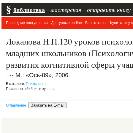
§
библиотека
–
мастерская
–
отправить книгу
Последние поступления
Доступные on-line
Весь каталог
Купить в my-s
Локалова Н.П.120 уроков психоло
младших школьников (Психологи
развития когнитивной сферы учащ
. -- М.: «Ось-89», 2006.
В каталоге:
Психология
Прислано в библиотеку:
nesa
Оглавление