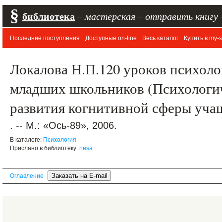
§
библиотека
–
мастерская
–
отправить книгу
Последние поступления
Доступные on-line
Весь каталог
Купить в my-s
Локалова Н.П.120 уроков психоло
младших школьников (Психологи
развития когнитивной сферы учащ
. -- М.: «Ось-89», 2006.
В каталоге:
Психология
Прислано в библиотеку:
nesa
Оглавление