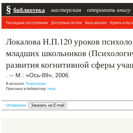
§
библиотека
–
мастерская
–
отправить книгу
Последние поступления
Доступные on-line
Весь каталог
Купить в my-s
Локалова Н.П.120 уроков психоло
младших школьников (Психологи
развития когнитивной сферы учащ
. -- М.: «Ось-89», 2006.
В каталоге:
Психология
Прислано в библиотеку:
nesa
Оглавление