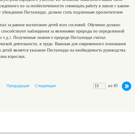
жденного из-за необеспеченности совмещать работу в школе с каким-
му убеждению Песталоцци, должен стать подлинным просветителем
пал за равное воспитание детей всех сословий. Обучение должно
 способствуют наблюдения за явлениями природы по определенной
и т.д.). Полученные знания о природе Песталоцци считал
ческой деятельности, в труде. Важным для современного понимания
 детей является указание Песталоцци на необходимость руководства
оны взрослых.
из 85
Предыдущая
Следующая