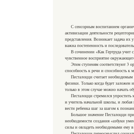
С сенсорным воспитанием органиче
активизации деятельности рецепторн
представления. Возникает задача их 
важна постепенность и последователь
В сочинении «Как Гертруда учит с
чувственное восприятие окружающего
Этим ступеням соответствуют 3 о
способность к речи и способность к
Песталоцци считает необходимым з
физики. Только когда будет заложен 
только в этом случае можно начать о
Песталоцци стремился упростить м
и учитель начальной школы, и любая 
вести ребенка шаг за шагом к познан
Большое значение Песталоцци при
необходимости создания «азбуки уме
силы и овладеть необходимыми ему 
Песталоцци переосмыслил социаль