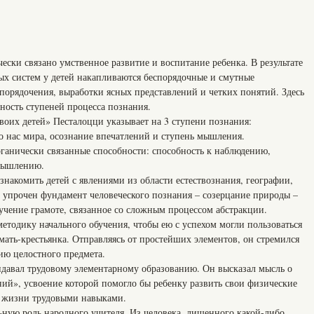
ски связано умственное развитие и воспитание ребенка. В результате
ых систем у детей накапливаются беспорядочные и смутные
упорядочения, выработки ясных представлений и четких понятий. Здесь
ность ступеней процесса познания.
воих детей» Песталоцци указывает на 3 ступени познания:
 нас мира, осознание впечатлений и ступень мышления.
рганически связанные способности: способность к наблюдению,
 мышлению.
накомить детей с явлениями из области естествознания, географии,
и упрочен фундамент человеческого познания – созерцание природы –
бучение грамоте, связанное со сложным процессом абстракции.
етодику начального обучения, чтобы ею с успехом могли пользоваться
мать-крестьянка. Отправляясь от простейших элементов, он стремился
ию целостного предмета.
давал трудовому элементарному образованию. Он высказал мысль о
ний», усвоение которой помогло бы ребенку развить свои физические
в жизни трудовыми навыками.
ную роль народного учителя. Из человека, лишенного какой-либо