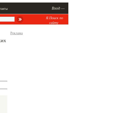
Вход —
такты
Я.Поиск по
сайту
Реклама
ких