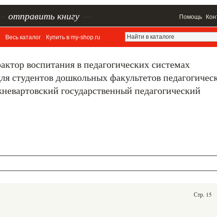
–
отправить книгу
—
Помощь
Кон
Весь каталог
Купить в my-shop.ru
фактор воспитания в педагогических системах
ля студентов дошкольных факультетов педагогичес
жневартовский государственный педагогический
Стр. 15