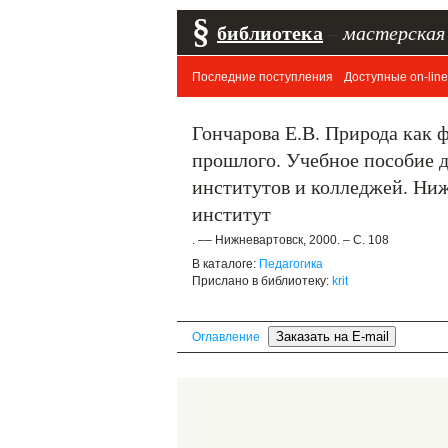
§
библиотека
–
мастерская
Последние поступления
Доступные on-line
Гончарова Е.В. Природа как 
прошлого. Учебное пособие д
институтов и колледжей. Ни
институт
. –– Нижневартовск, 2000. – С. 108
В каталоге:
Педагогика
Прислано в библиотеку:
krit
Оглавление