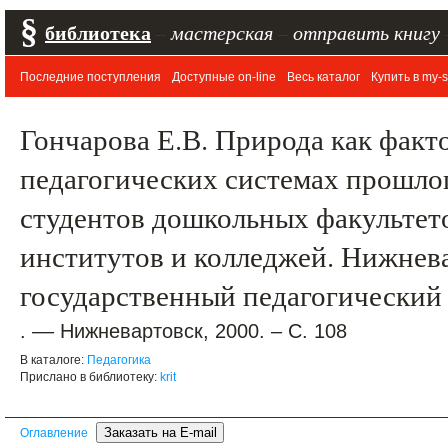
§
библиотека
–
мастерская
–
отправить книгу
Последние поступления
Доступные on-line
Весь каталог
Купить в my-s
Гончарова Е.В. Природа как факт
педагогических системах прошлог
студентов дошкольных факультет
институтов и колледжей. Нижнев
государственный педагогический
. –– Нижневартовск, 2000. – С. 108
В каталоге:
Педагогика
Прислано в библиотеку:
krit
Оглавление