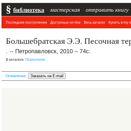
§
библиотека
–
мастерская
–
отправить книгу
Последние поступления
Доступные on-line
Весь каталог
Купить в my-s
Большебратская Э.Э. Песочная те
. -- Петропавловск, 2010 – 74с.
В каталоге:
Психология
Оглавление