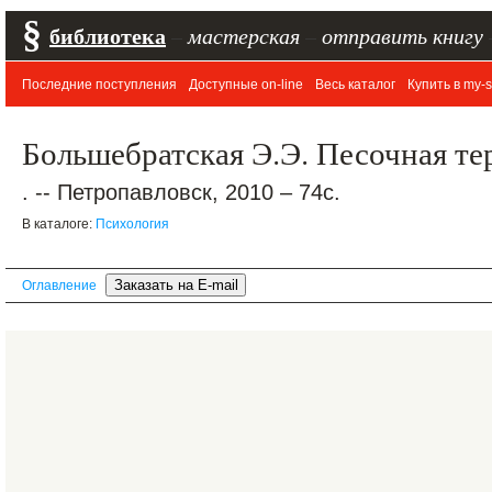
§
библиотека
–
мастерская
–
отправить книгу
Последние поступления
Доступные on-line
Весь каталог
Купить в my-s
Большебратская Э.Э. Песочная те
. -- Петропавловск, 2010 – 74с.
В каталоге:
Психология
Оглавление