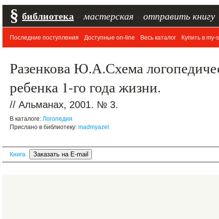
§
библиотека
–
мастерская
–
отправить книгу
Последние поступления
Доступные on-line
Весь каталог
Купить в my-s
Разенкова Ю.А.Схема логопедиче
ребенка 1-го года жизни.
// Альманах, 2001. № 3.
В каталоге:
Логопедия
Прислано в библиотеку:
madmyazel
Книга