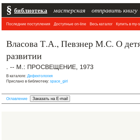
§
библиотека
–
мастерская
–
отправить книгу
Последние поступления
Доступные on-line
Весь каталог
Купить в my-s
Власова Т.А., Певзнер М.С. О дет
развитии
. -- М.: ПРОСВЕЩЕНИЕ, 1973
В каталоге:
Дефектология
Прислано в библиотеку:
space_girl
Оглавление