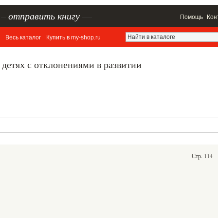
–
отправить книгу
—
Помощь
Кон
Весь каталог
Купить в my-shop.ru
 детях с отклонениями в развитии
Стр. 114