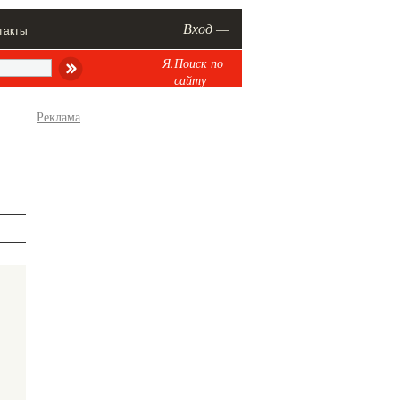
Вход —
такты
Я.Поиск по
сайту
Реклама