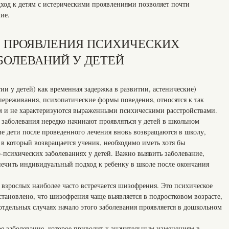
од к детям с истерическими проявлениями позволяет почти
ие.
 ПРОЯВЛЕНИЯ ПСИХИЧЕСКИХ
БОЛЕВАНИЙ У ДЕТЕЙ
и у детей) как временная задержка в развитии, астенические)
переживания, психопатические формы поведения, относятся к так
 и не характеризуются выраженными психическими расстройствами.
 заболевания нередко начинают проявляться у детей в школьном
гие дети после проведенного лечения вновь возвращаются в школу,
 в который возвращается ученик, необходимо иметь хотя бы
-психических заболеваниях у детей. Важно выявить заболевание,
печить индивидуальный подход к ребенку в школе после окончания
 взрослых наиболее часто встречается шизофрения. Это психическое
Установлено, что шизофрения чаще выявляется в подростковом возрасте,
тдельных случаях начало этого заболевания проявляется в дошкольном
е заболевание, которое приводит к значительным изменениям в