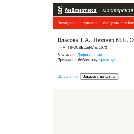
§
библиотека
–
мастерская
Последние поступления
Доступные on-line
Власова Т.А., Певзнер М.С. О
. -- М.: ПРОСВЕЩЕНИЕ, 1973
В каталоге:
Дефектология
Прислано в библиотеку:
space_girl
Оглавление