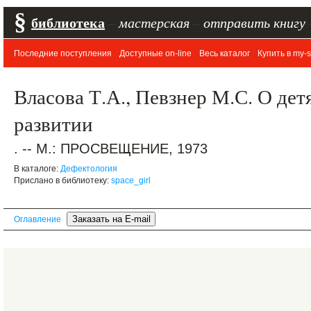
§
библиотека
–
мастерская
–
отправить книгу
Последние поступления
Доступные on-line
Весь каталог
Купить в my-s
Власова Т.А., Певзнер М.С. О дет
развитии
. -- М.: ПРОСВЕЩЕНИЕ, 1973
В каталоге:
Дефектология
Прислано в библиотеку:
space_girl
Оглавление