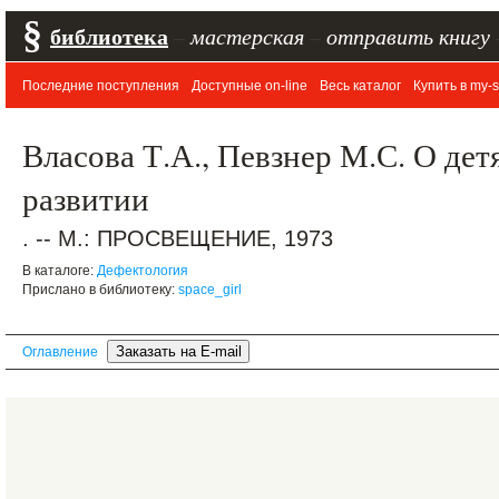
§
библиотека
–
мастерская
–
отправить книгу
Последние поступления
Доступные on-line
Весь каталог
Купить в my-s
Власова Т.А., Певзнер М.С. О дет
развитии
. -- М.: ПРОСВЕЩЕНИЕ, 1973
В каталоге:
Дефектология
Прислано в библиотеку:
space_girl
Оглавление