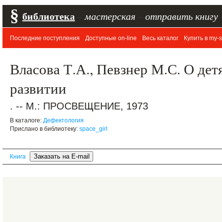
§
библиотека
–
мастерская
–
отправить книгу
Последние поступления
Доступные on-line
Весь каталог
Купить в my-s
Власова Т.А., Певзнер М.С. О дет
развитии
. -- М.: ПРОСВЕЩЕНИЕ, 1973
В каталоге:
Дефектология
Прислано в библиотеку:
space_girl
Книга